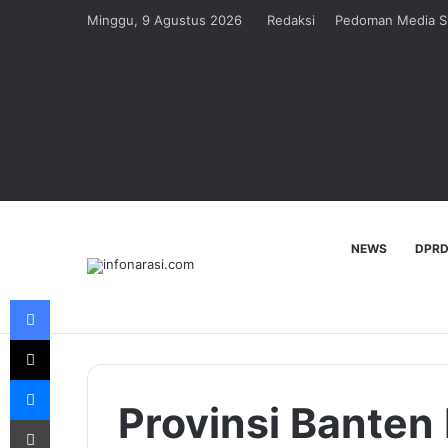
Minggu, 9 Agustus 2026
Redaksi
Pedoman Media S
NEWS
DPRD
Facebook
X
Messenger
Provinsi Bante
Print