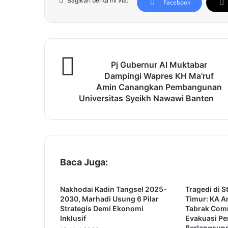
Bagikan berita ini via:
Facebook
P
Pj Gubernur Al Muktabar
j
Dampingi Wapres KH Ma'ruf
G
Amin Canangkan Pembangunan
u
Universitas Syeikh Nawawi Banten
b
e
r
n
u
r
Baca Juga:
A
l
M
Nakhodai Kadin Tangsel 2025-
Tragedi di S
u
2030, Marhadi Usung 6 Pilar
Timur: KA 
Strategis Demi Ekonomi
Tabrak Com
k
Inklusif
Evakuasi P
t
Berlangsun