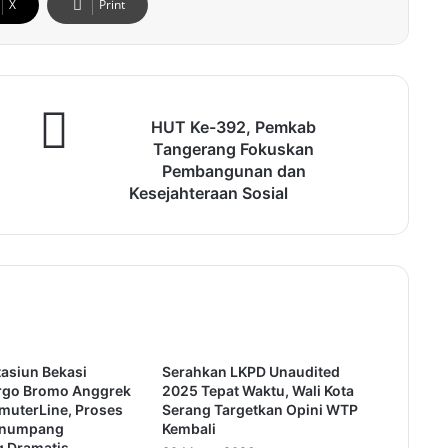
X
Print
H
HUT Ke-392, Pemkab
U
Tangerang Fokuskan
T
Pembangunan dan
K
Kesejahteraan Sosial
e
-
3
9
2
,
P
e
m
tasiun Bekasi
Serahkan LKPD Unaudited
k
Argo Bromo Anggrek
2025 Tepat Waktu, Wali Kota
muterLine, Proses
Serang Targetkan Opini WTP
a
enumpang
Kembali
b
g Dramatis