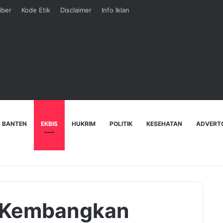
iber
Kode Etik
Disclaimer
Info Iklan
 BANTEN
EKBIS
HUKRIM
POLITIK
KESEHATAN
ADVERT
n Kembangkan