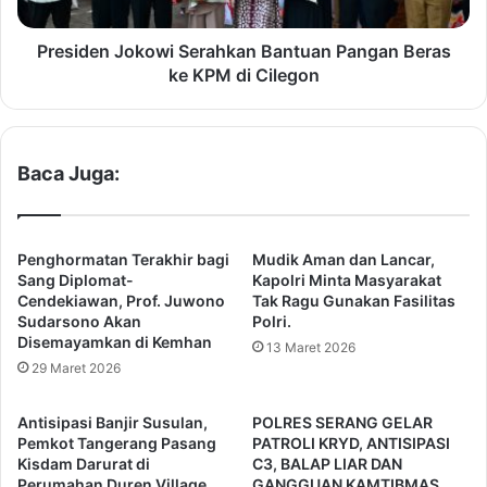
a
n
b
J
a
o
Presiden Jokowi Serahkan Bantuan Pangan Beras
t
k
ke KPM di Cilegon
a
o
n
w
K
i
e
S
Baca Juga:
t
e
u
r
a
a
U
h
Penghormatan Terakhir bagi
Mudik Aman dan Lancar,
m
k
Sang Diplomat-
Kapolri Minta Masyarakat
u
a
Cendekiawan, Prof. Juwono
Tak Ragu Gunakan Fasilitas
m
Sudarsono Akan
Polri.
n
Disemayamkan di Kemhan
A
B
13 Maret 2026
K
a
29 Maret 2026
K
n
O
t
Antisipasi Banjir Susulan,
POLRES SERANG GELAR
P
u
Pemkot Tangerang Pasang
PATROLI KRYD, ANTISIPASI
S
a
Kisdam Darurat di
C3, BALAP LIAR DAN
I
n
Perumahan Duren Village
GANGGUAN KAMTIBMAS