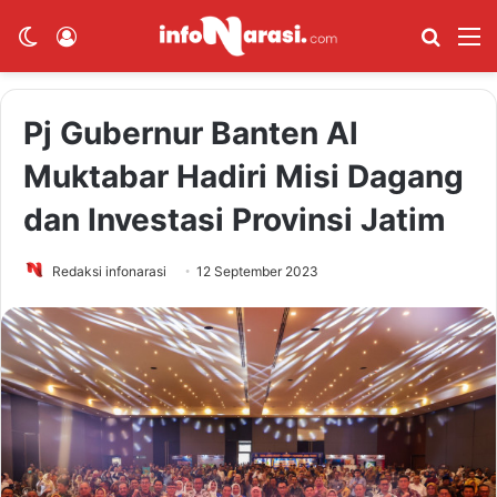
Switch skin
Log In
Cari B
M
Pj Gubernur Banten Al
Muktabar Hadiri Misi Dagang
dan Investasi Provinsi Jatim
Redaksi infonarasi
12 September 2023