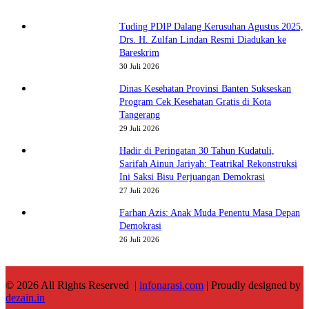
Tuding PDIP Dalang Kerusuhan Agustus 2025,
Drs. H. Zulfan Lindan Resmi Diadukan ke
Bareskrim
30 Juli 2026
Dinas Kesehatan Provinsi Banten Sukseskan
Program Cek Kesehatan Gratis di Kota
Tangerang
29 Juli 2026
Hadir di Peringatan 30 Tahun Kudatuli,
Sarifah Ainun Jariyah: Teatrikal Rekonstruksi
Ini Saksi Bisu Perjuangan Demokrasi
27 Juli 2026
Farhan Azis: Anak Muda Penentu Masa Depan
Demokrasi
26 Juli 2026
© 2026 All Rights Reserved |
infonarasi.com
| Proudly designed by
dezain.in