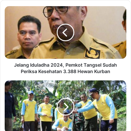
J
e
l
a
n
g
I
d
u
l
Jelang Iduladha 2024, Pemkot Tangsel Sudah
a
Periksa Kesehatan 3.388 Hewan Kurban
d
h
P
a
e
2
r
0
i
2
n
4
g
,
a
P
t