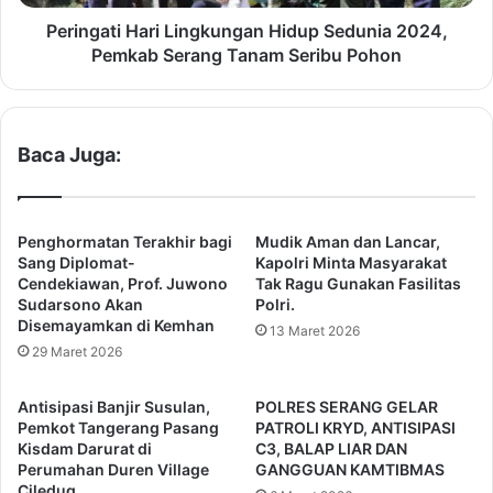
e
i
m
H
Peringati Hari Lingkungan Hidup Sedunia 2024,
k
a
Pemkab Serang Tanam Seribu Pohon
o
r
t
i
T
L
a
i
Baca Juga:
n
n
g
g
s
k
e
u
Penghormatan Terakhir bagi
Mudik Aman dan Lancar,
l
n
Sang Diplomat-
Kapolri Minta Masyarakat
S
g
Cendekiawan, Prof. Juwono
Tak Ragu Gunakan Fasilitas
u
Sudarsono Akan
Polri.
a
Disemayamkan di Kemhan
d
n
13 Maret 2026
a
H
29 Maret 2026
h
i
P
d
Antisipasi Banjir Susulan,
POLRES SERANG GELAR
e
u
Pemkot Tangerang Pasang
PATROLI KRYD, ANTISIPASI
r
p
Kisdam Darurat di
C3, BALAP LIAR DAN
i
S
Perumahan Duren Village
GANGGUAN KAMTIBMAS
k
Ciledug
e