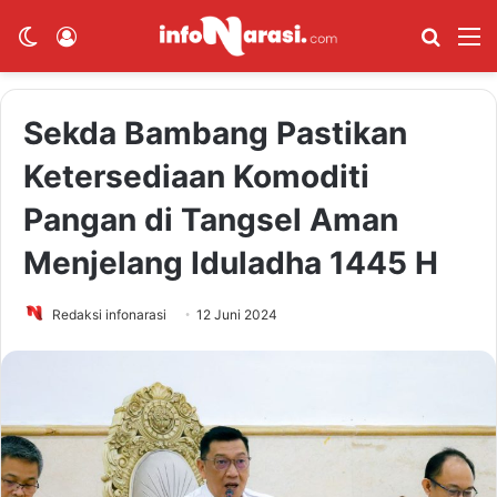
Switch skin
Log In
Cari B
M
Sekda Bambang Pastikan
Ketersediaan Komoditi
Pangan di Tangsel Aman
Menjelang Iduladha 1445 H
Redaksi infonarasi
12 Juni 2024