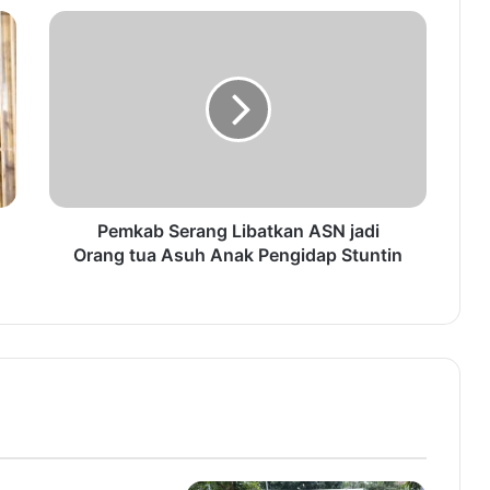
P
e
m
k
a
b
S
e
r
a
Pemkab Serang Libatkan ASN jadi
n
Orang tua Asuh Anak Pengidap Stuntin
g
L
i
b
a
t
k
a
n
A