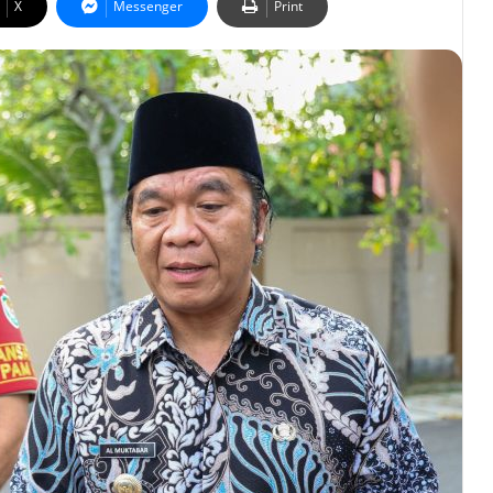
X
Messenger
Print