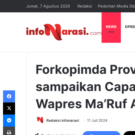
Jumat, 7 Agustus 2026
Redaksi
Pedoman Media Sib
NEWS
DPRD
Forkopimda Prov
sampaikan Capa
Facebook
Wapres Ma’Ruf 
X
Messenger
Redaksi infonarasi
11 Juli 2024
Print