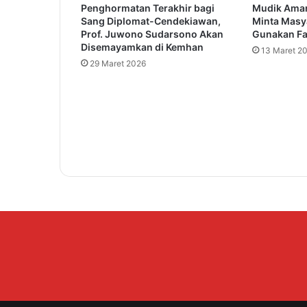
Penghormatan Terakhir bagi
Mudik Aman
e
Sang Diplomat-Cendekiawan,
Minta Masy
g
Prof. Juwono Sudarsono Akan
Gunakan Fas
a
Disemayamkan di Kemhan
13 Maret 2
s
29 Maret 2026
k
a
n
P
e
r
c
e
p
a
t
a
n
P
e
m
b