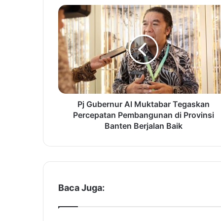
P
j
G
u
b
e
r
n
u
r
Pj Gubernur Al Muktabar Tegaskan
A
Percepatan Pembangunan di Provinsi
l
Banten Berjalan Baik
M
u
k
t
a
b
Baca Juga:
a
r
T