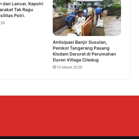
 dan Lancar, Kapolri
S
arakat Tak Ragu
N
ilitas Polri.
j
026
a
d
i
Antisipasi Banjir Susulan,
O
Pemkot Tangerang Pasang
r
Kisdam Darurat di Perumahan
a
Duren Village Ciledug
n
10 Maret 2026
g
t
u
a
A
s
u
h
A
n
a