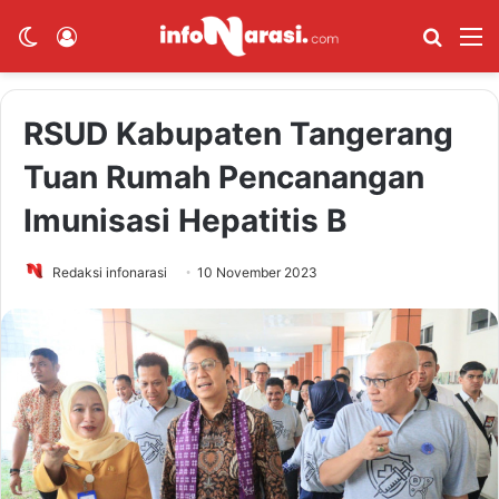
Switch skin
Log In
Cari B
M
RSUD Kabupaten Tangerang
Tuan Rumah Pencanangan
Imunisasi Hepatitis B
Redaksi infonarasi
10 November 2023