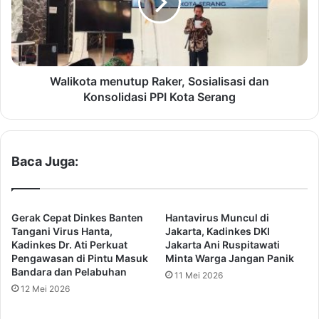
T
k
a
o
n
t
g
a
e
m
r
e
Walikota menutup Raker, Sosialisasi dan
a
n
Konsolidasi PPI Kota Serang
n
u
g
t
F
u
a
p
Baca Juga:
s
R
i
a
l
k
i
e
Gerak Cepat Dinkes Banten
Hantavirus Muncul di
t
r
Tangani Virus Hanta,
Jakarta, Kadinkes DKI
a
,
Kadinkes Dr. Ati Perkuat
Jakarta Ani Ruspitawati
s
Pengawasan di Pintu Masuk
Minta Warga Jangan Panik
S
Bandara dan Pelabuhan
i
o
11 Mei 2026
R
s
12 Mei 2026
i
i
b