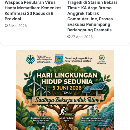
a
Waspada Penularan Virus
Tragedi di Stasiun Bekasi
u
l
Hanta Mematikan: Kemenkes
Timur: KA Argo Bromo
a
i
Konfirmasi 23 Kasus di 9
Anggrek Tabrak
n
s
Provinsi
CommuterLine, Proses
L
Evakuasi Penumpang
a
8 Mei 2026
Berlangsung Dramatis
o
s
w
i
27 April 2026
o
d
n
a
g
n
a
K
n
o
K
n
e
s
r
o
j
l
a
i
d
a
s
i
P