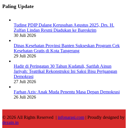
Paling Update
Tuding PDIP Dalang Kerusuhan Agustus 2025, Drs. H.
Zulfan Lindan Resmi Diadukan ke Bareskrim
30 Juli 2026
Dinas Kesehatan Provinsi Banten Sukseskan Program Cek
Kesehatan Gratis di Kota Tangerang
29 Juli 2026
Hadir di Peringatan 30 Tahun Kudatuli, Sarifah Ainun
Jariyah: Teatrikal Rekonstruksi Ini Saksi Bisu Perjuangan
Demokrasi
27 Juli 2026
Farhan Azis: Anak Muda Penentu Masa Depan Demokrasi
26 Juli 2026
© 2026 All Rights Reserved |
infonarasi.com
| Proudly designed by
dezain.in