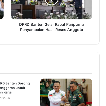
a
n
t
e
n
DPRD Banten Gelar Rapat Paripurna
G
Penyampaian Hasil Reses Anggota
e
l
a
r
R
a
p
a
t
P
PRD Banten Dorong
a
Anggaran untuk
r
n Kerja
i
er 2025
p
u