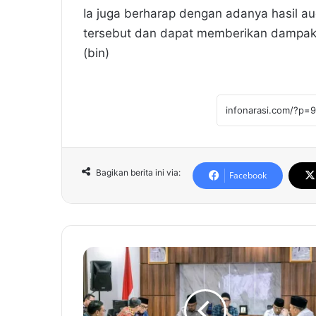
Ia juga berharap dengan adanya hasil au
tersebut dan dapat memberikan dampak
(bin)
Bagikan berita ini via:
Facebook
K
o
m
i
s