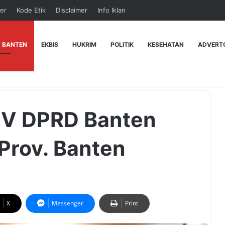
er
Kode Etik
Disclaimer
Info Iklan
 BANTEN
EKBIS
HUKRIM
POLITIK
KESEHATAN
ADVERT
i V DPRD Banten
Prov. Banten
X
Messenger
Print