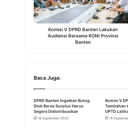
i
V
D
P
R
Komisi V DPRD Banten Lakukan
D
Audiensi Bersama KONI Provinsi
B
Banten
a
n
t
e
n
L
Baca Juga:
a
k
u
DPRD Banten Ingatkan Bulog:
Komisi V D
k
Stok Beras Surplus Harus
Tambahan 
a
Segera Didistribusikan
UPTD Latiha
n
18 September 2025
18 Septemb
A
u