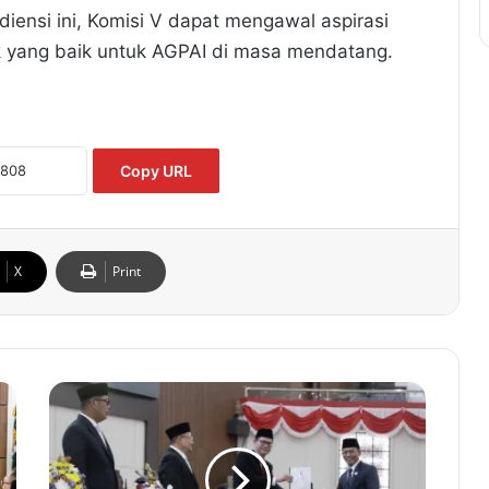
diensi ini, Komisi V dapat mengawal aspirasi
 yang baik untuk AGPAI di masa mendatang.
Copy URL
X
Print
D
P
R
D
B