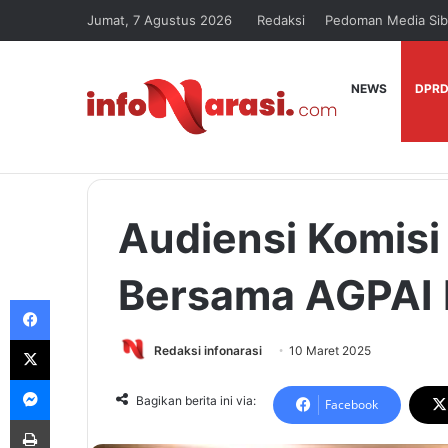
Jumat, 7 Agustus 2026
Redaksi
Pedoman Media Sib
NEWS
DPRD
Audiensi Komis
Bersama AGPAI 
Facebook
X
Redaksi infonarasi
10 Maret 2025
Messenger
Bagikan berita ini via:
Facebook
Print