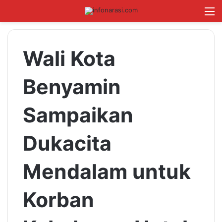
Switch skin
Log In
Cari B
M
Wali Kota
Benyamin
Sampaikan
Dukacita
Mendalam untuk
Korban