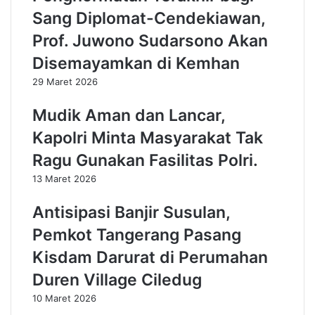
i
M
Sang Diplomat-Cendekiawan,
n
T
Prof. Juwono Sudarsono Akan
P
a
a
n
Disemayamkan di Kemhan
l
g
29 Maret 2026
i
s
n
e
Mudik Aman dan Lancar,
g
l
L
S
Kapolri Minta Masyarakat Tak
a
i
Ragu Gunakan Fasilitas Polri.
y
a
a
p
13 Maret 2026
k
J
J
a
Antisipasi Banjir Susulan,
a
d
d
i
Pemkot Tangerang Pasang
i
P
Kisdam Darurat di Perumahan
G
e
u
n
Duren Village Ciledug
b
g
10 Maret 2026
e
g