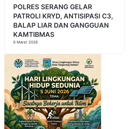
r
e
POLRES SERANG GELAR
n
r
u
a
PATROLI KRYD, ANTISIPASI C3,
r
k
BALAP LIAR DAN GANGGUAN
B
E
a
k
KAMTIBMAS
n
o
6 Maret 2026
t
n
e
o
n
m
i
K
r
e
a
t
i
f
d
a
n
M