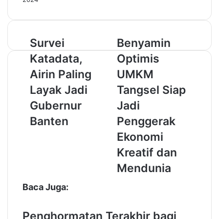
S
Survei
B
Benyamin
u
e
Katadata,
Optimis
r
n
v
y
Airin Paling
UMKM
e
a
Layak Jadi
Tangsel Siap
i
m
K
i
Gubernur
Jadi
a
n
Banten
Penggerak
t
O
a
p
Ekonomi
d
t
Kreatif dan
a
i
t
m
Mendunia
a
i
,
s
Baca Juga:
A
U
i
M
Penghormatan Terakhir bagi
r
K