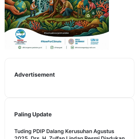
e
n
d
u
n
i
a
Advertisement
Paling Update
Tuding PDIP Dalang Kerusuhan Agustus
2025, Drs. H. Zulfan Lindan Resmi Diadukan