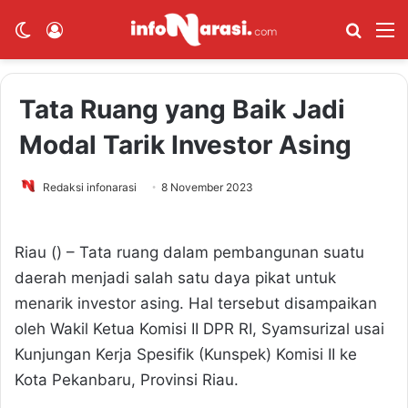
Switch skin
Log In
Cari B
M
Tata Ruang yang Baik Jadi
Modal Tarik Investor Asing
Redaksi infonarasi
8 November 2023
Riau () – Tata ruang dalam pembangunan suatu
daerah menjadi salah satu daya pikat untuk
menarik investor asing. Hal tersebut disampaikan
oleh Wakil Ketua Komisi II DPR RI, Syamsurizal usai
Kunjungan Kerja Spesifik (Kunspek) Komisi II ke
Kota Pekanbaru, Provinsi Riau.