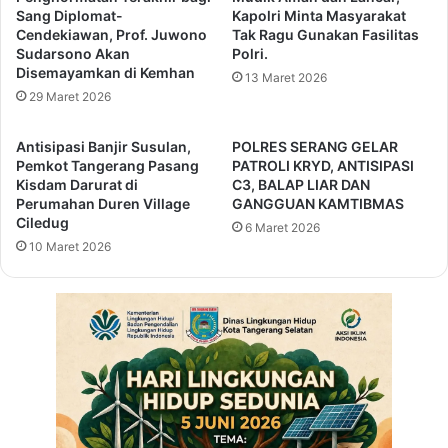
s
r
Sang Diplomat-
Kapolri Minta Masyarakat
i
u
Cendekiawan, Prof. Juwono
Tak Ragu Gunakan Fasilitas
a
Sudarsono Akan
Polri.
d
Disemayamkan di Kemhan
P
a
13 Maret 2026
r
n
29 Maret 2026
o
T
m
e
Antisipasi Banjir Susulan,
POLRES SERANG GELAR
o
n
Pemkot Tangerang Pasang
PATROLI KRYD, ANTISIPASI
s
a
Kisdam Darurat di
C3, BALAP LIAR DAN
i
g
Perumahan Duren Village
GANGGUAN KAMTIBMAS
U
Ciledug
a
6 Maret 2026
M
K
10 Maret 2026
K
e
M
p
d
e
i
n
L
d
o
i
n
d
d
i
o
k