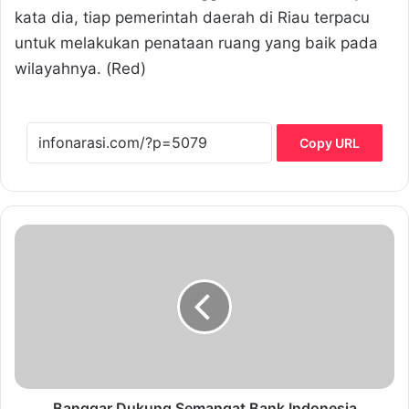
kata dia, tiap pemerintah daerah di Riau terpacu
untuk melakukan penataan ruang yang baik pada
wilayahnya. (Red)
Copy URL
B
a
n
g
g
a
r
D
u
k
Banggar Dukung Semangat Bank Indonesia