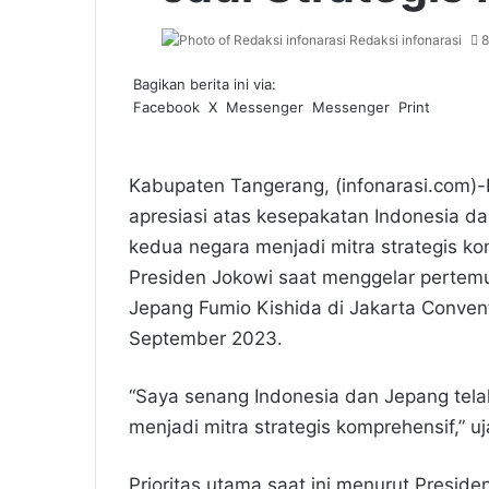
Redaksi infonarasi
8
Bagikan berita ini via:
Facebook
X
Messenger
Messenger
Print
Kabupaten Tangerang, (infonarasi.com
apresiasi atas kesepakatan Indonesia d
kedua negara menjadi mitra strategis ko
Presiden Jokowi saat menggelar pertemu
Jepang Fumio Kishida di Jakarta Convent
September 2023.
“Saya senang Indonesia dan Jepang tela
menjadi mitra strategis komprehensif,” uj
Prioritas utama saat ini menurut Presid