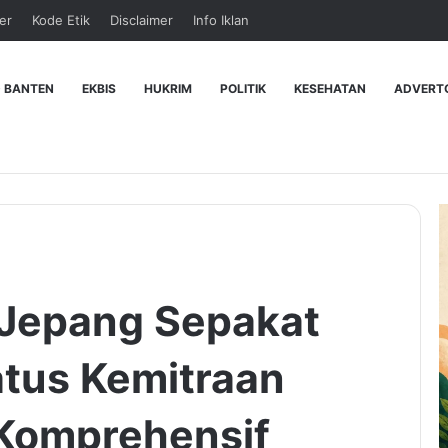
er
Kode Etik
Disclaimer
Info Iklan
 BANTEN
EKBIS
HUKRIM
POLITIK
KESEHATAN
ADVERT
 Jepang Sepakat
atus Kemitraan
 Komprehensif