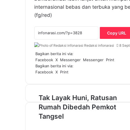
internasional bebas dan terbuka yang 
(fg/red)
Copy URL
Redaksi infonarasi
8 Sep
Bagikan berita ini via:
Facebook
X
Messenger
Messenger
Print
Bagikan berita ini via:
Facebook
X
Print
T
Tak Layak Huni, Ratusan
a
Rumah Dibedah Pemkot
k
L
Tangsel
a
y