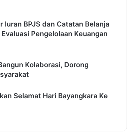
3
K
o
t
 Iuran BPJS dan Catatan Belanja
a
 Evaluasi Pengelolaan Keuangan
T
a
n
g
e
Bangun Kolaborasi, Dorong
r
a
asyarakat
n
g
D
an Selamat Hari Bayangkara Ke
i
s
e
t
u
j
u