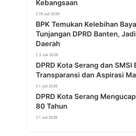
b
Kebangsaan
e
d
19 Juli 2026
a
BPK Temukan Kelebihan Bayar
h
Tunjangan DPRD Banten, Jadi
P
e
Daerah
m
k
3 Juli 2026
o
DPRD Kota Serang dan SMSI 
t
T
Transparansi dan Aspirasi M
a
n
1 Juli 2026
g
DPRD Kota Serang Mengucapk
s
e
80 Tahun
l
1 Juli 2026