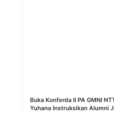
a
k
H
u
n
i
,
R
a
t
u
s
a
n
R
u
m
a
Buka Konferda II PA GMNI NT
h
D
Yuhana Instruksikan Alumni 
i