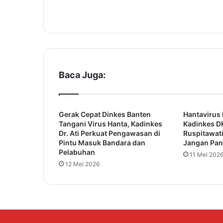
o
p
e
r
a
s
i
Baca Juga:
T
u
l
Gerak Cepat Dinkes Banten
Hantavirus 
a
Tangani Virus Hanta, Kadinkes
Kadinkes DK
n
Dr. Ati Perkuat Pengawasan di
Ruspitawat
g
Pintu Masuk Bandara dan
Jangan Pan
P
Pelabuhan
11 Mei 202
u
12 Mei 2026
n
g
g
u
n
g