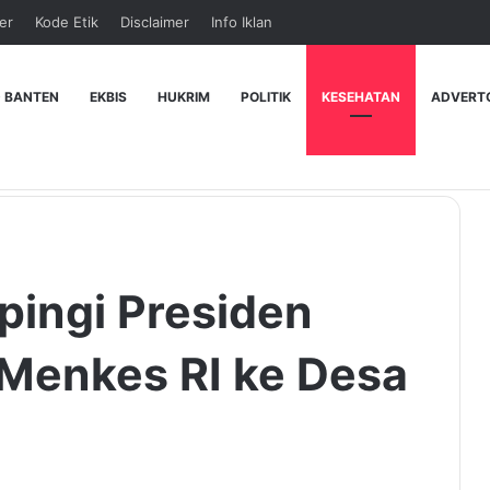
er
Kode Etik
Disclaimer
Info Iklan
 BANTEN
EKBIS
HUKRIM
POLITIK
KESEHATAN
ADVERT
pingi Presiden
Menkes RI ke Desa