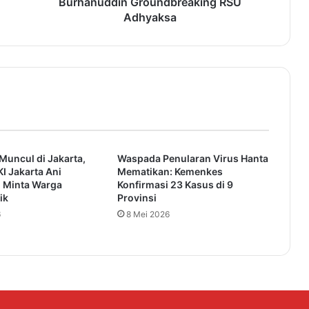
Burhanuddin Groundbreaking RSU
n
Adhyaksa
t
e
n
A
l
M
u
k
t
Muncul di Jakarta,
Waspada Penularan Virus Hanta
a
I Jakarta Ani
Mematikan: Kemenkes
b
i Minta Warga
Konfirmasi 23 Kasus di 9
a
ik
Provinsi
r
6
8 Mei 2026
D
a
m
p
i
n
g