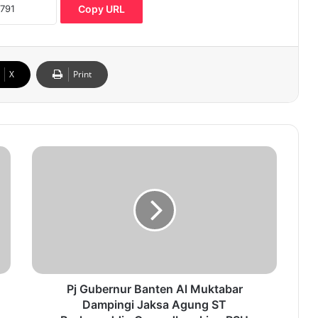
Copy URL
X
Print
P
j
G
u
b
e
r
n
u
r
Pj Gubernur Banten Al Muktabar
B
Dampingi Jaksa Agung ST
a