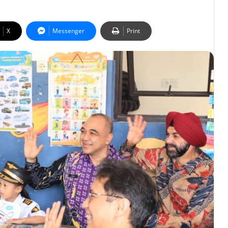
X
Messenger
Print