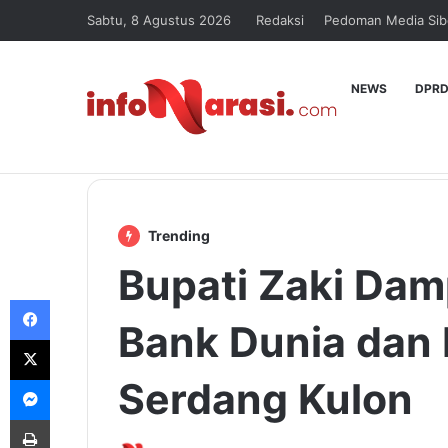
Sabtu, 8 Agustus 2026
Redaksi
Pedoman Media Sib
NEWS
DPRD
Trending
Bupati Zaki Dam
Facebook
Bank Dunia dan 
X
Messenger
Serdang Kulon
Print