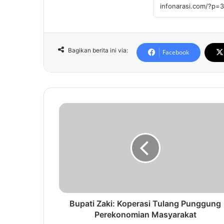
Bagikan berita ini via:
Facebook
B
u
p
a
t
i
Z
a
k
i
Bupati Zaki: Koperasi Tulang Punggung
:
Perekonomian Masyarakat
K