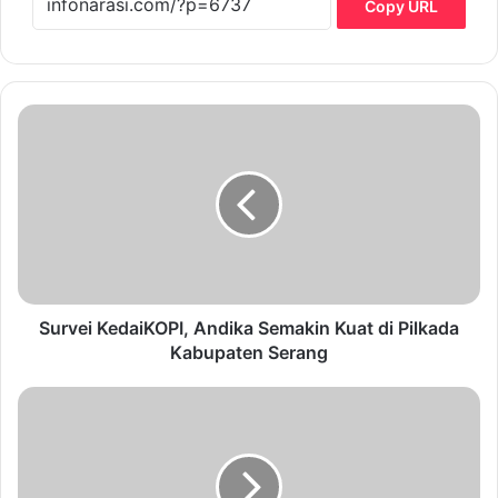
Copy URL
S
u
r
v
e
i
K
e
d
a
Survei KedaiKOPI, Andika Semakin Kuat di Pilkada
i
Kabupaten Serang
K
O
P
P
e
I
m
,
b
A
e