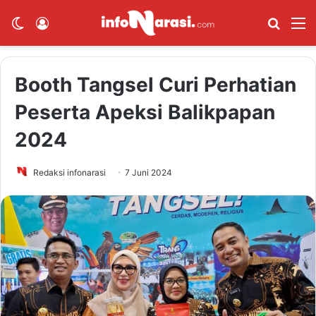
Switch skin
Log In
Cari B
M
Booth Tangsel Curi Perhatian
Peserta Apeksi Balikpapan
2024
Redaksi infonarasi
7 Juni 2024