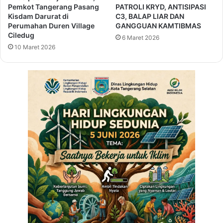
k
w
Pemkot Tangerang Pasang
PATROLI KRYD, ANTISIPASI
a
a
Kisdam Darurat di
C3, BALAP LIAR DAN
d
r
Perumahan Duren Village
GANGGUAN KAMTIBMAS
a
Ciledug
k
6 Maret 2026
K
a
10 Maret 2026
a
n
b
K
u
o
p
n
a
s
t
e
e
p
n
‘
S
M
e
u
r
d
a
a
n
B
g
e
r
d