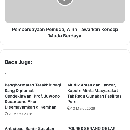
n
r
d
d
i
a
k
y
a
a
Pemberdayaan Pemuda, Airin Tawarkan Konsep
S
a
‘Muda Berdaya’
e
n
m
P
a
e
k
m
Baca Juga:
i
u
n
d
K
a
u
,
Penghormatan Terakhir bagi
Mudik Aman dan Lancar,
a
A
Sang Diplomat-
Kapolri Minta Masyarakat
t
i
Cendekiawan, Prof. Juwono
Tak Ragu Gunakan Fasilitas
d
Sudarsono Akan
Polri.
r
Disemayamkan di Kemhan
i
i
13 Maret 2026
P
n
29 Maret 2026
i
T
l
a
Antisipasi Banjir Susulan,
POLRES SERANG GELAR