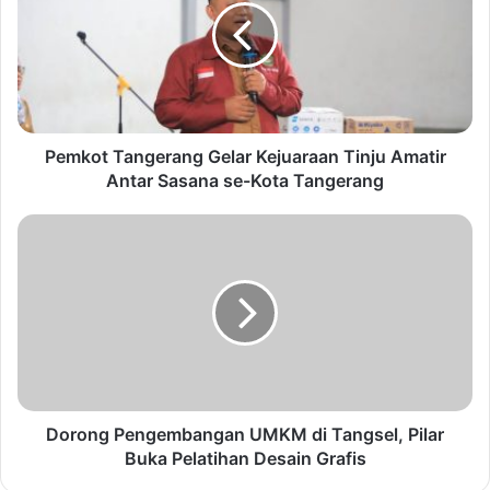
k
o
t
T
a
n
g
Pemkot Tangerang Gelar Kejuaraan Tinju Amatir
e
Antar Sasana se-Kota Tangerang
r
a
D
n
o
g
r
G
o
e
n
l
g
a
P
r
e
K
n
e
g
Dorong Pengembangan UMKM di Tangsel, Pilar
j
e
Buka Pelatihan Desain Grafis
u
m