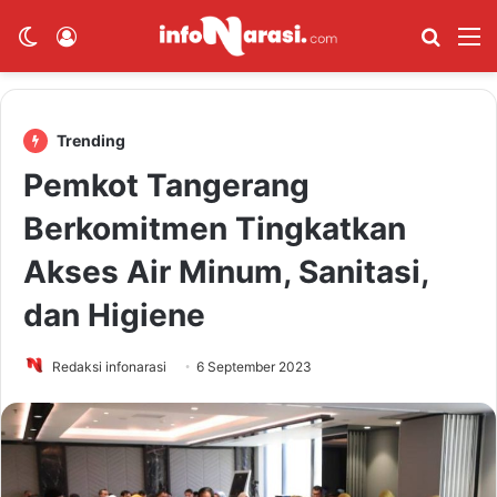
Switch skin
Log In
Cari B
M
Trending
Pemkot Tangerang
Berkomitmen Tingkatkan
Akses Air Minum, Sanitasi,
dan Higiene
Redaksi infonarasi
6 September 2023