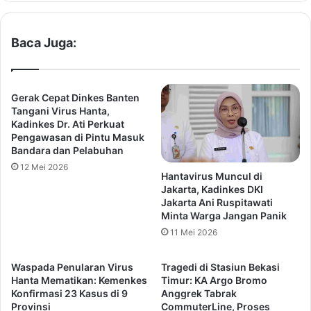
a
b
r
a
a
n
Baca Juga:
a
g
n
a
T
n
i
U
Gerak Cepat Dinkes Banten
n
M
Tangani Virus Hanta,
j
K
Kadinkes Dr. Ati Perkuat
u
Pengawasan di Pintu Masuk
M
Bandara dan Pelabuhan
A
d
m
i
12 Mei 2026
Hantavirus Muncul di
a
T
Jakarta, Kadinkes DKI
t
a
Jakarta Ani Ruspitawati
i
n
Minta Warga Jangan Panik
r
g
11 Mei 2026
A
s
n
e
Waspada Penularan Virus
Tragedi di Stasiun Bekasi
t
l
Hanta Mematikan: Kemenkes
Timur: KA Argo Bromo
a
,
Konfirmasi 23 Kasus di 9
Anggrek Tabrak
r
P
Provinsi
CommuterLine, Proses