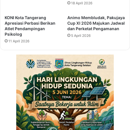
o
a
18 April 2026
n
n
g
t
KONI Kota Tangerang
Animo Membludak, Pakujaya
G
e
Apresiasi Perbasi Berikan
Cup XI 2026 Majukan Jadwal
e
n
Atlet Pendampingan
dan Perketat Pengamanan
n
,
Psikolog
5 April 2026
e
P
11 April 2026
r
j
a
G
s
u
i
b
M
e
u
r
d
n
a
u
B
r
a
A
n
l
g
M
g
u
a
k