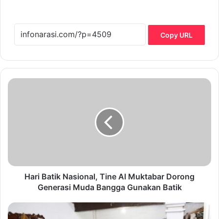
Copy URL
H
a
r
i
B
a
t
i
k
N
Hari Batik Nasional, Tine Al Muktabar Dorong
a
Generasi Muda Bangga Gunakan Batik
s
i
J
o
e