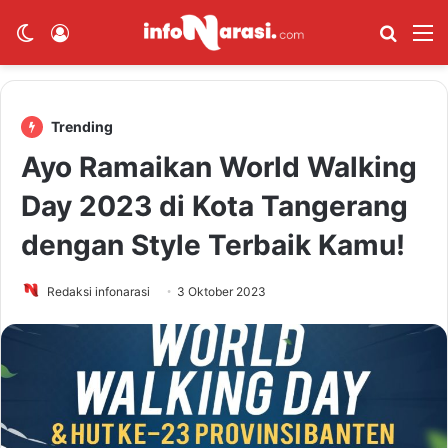
Switch skin
Log In
Cari B
M
Trending
Ayo Ramaikan World Walking
Day 2023 di Kota Tangerang
dengan Style Terbaik Kamu!
Redaksi infonarasi
3 Oktober 2023