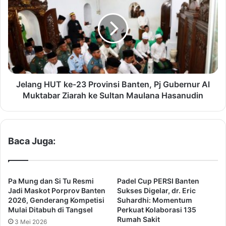
n
l
a
a
l
n
,
g
T
H
i
U
n
T
e
k
Jelang HUT ke-23 Provinsi Banten, Pj Gubernur Al
A
e
Muktabar Ziarah ke Sultan Maulana Hasanudin
l
-
M
2
u
3
k
P
Baca Juga:
t
r
a
o
b
v
a
i
Pa Mung dan Si Tu Resmi
Padel Cup PERSI Banten
r
n
Jadi Maskot Porprov Banten
Sukses Digelar, dr. Eric
D
s
2026, Genderang Kompetisi
Suhardhi: Momentum
o
Mulai Ditabuh di Tangsel
Perkuat Kolaborasi 135
i
Rumah Sakit
r
B
3 Mei 2026