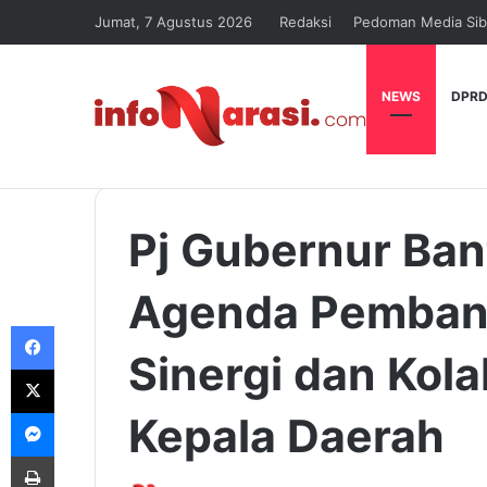
Jumat, 7 Agustus 2026
Redaksi
Pedoman Media Sib
NEWS
DPRD
Pj Gubernur Ban
Agenda Pemban
Facebook
Sinergi dan Kol
X
Messenger
Kepala Daerah
Print