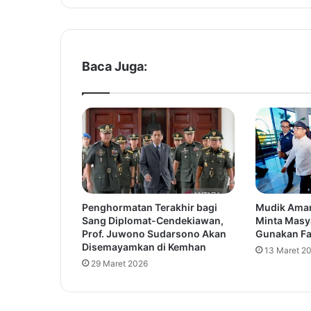
e
r
a
t
a
Baca Juga:
a
n
P
e
m
b
a
n
g
Penghormatan Terakhir bagi
Mudik Aman
u
Sang Diplomat-Cendekiawan,
Minta Masy
n
Prof. Juwono Sudarsono Akan
Gunakan Fas
a
Disemayamkan di Kemhan
13 Maret 2
n
29 Maret 2026
I
n
f