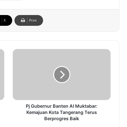
X
Print
P
j
G
u
b
e
r
n
u
r
Pj Gubernur Banten Al Muktabar:
B
Kemajuan Kota Tangerang Terus
a
Berprogres Baik
n