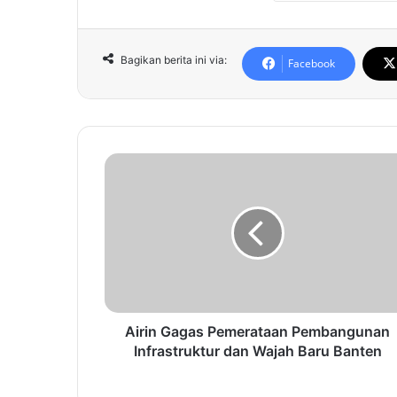
Bagikan berita ini via:
Facebook
A
i
r
i
n
G
a
g
a
s
Airin Gagas Pemerataan Pembangunan
P
Infrastruktur dan Wajah Baru Banten
e
m