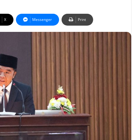
X
Messenger
Print