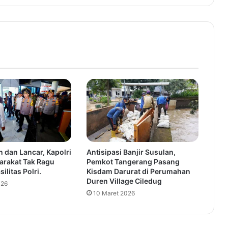
t
e
n
A
l
M
u
k
t
a
b
a
r
:
 dan Lancar, Kapolri
Antisipasi Banjir Susulan,
K
arakat Tak Ragu
Pemkot Tangerang Pasang
e
ilitas Polri.
Kisdam Darurat di Perumahan
m
Duren Village Ciledug
026
a
10 Maret 2026
j
u
a