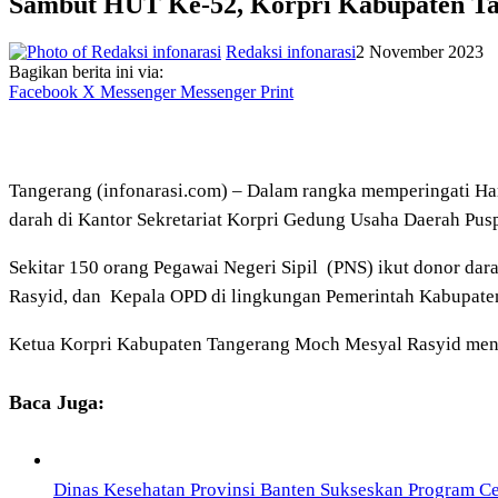
Sambut HUT Ke-52, Korpri Kabupaten Ta
Redaksi infonarasi
2 November 2023
Bagikan berita ini via:
Facebook
X
Messenger
Messenger
Print
Tangerang (infonarasi.com) – Dalam rangka memperingati Ha
darah di Kantor Sekretariat Korpri Gedung Usaha Daerah Pu
Sekitar 150 orang Pegawai Negeri Sipil (PNS) ikut donor da
Rasyid, dan Kepala OPD di lingkungan Pemerintah Kabupate
Ketua Korpri Kabupaten Tangerang Moch Mesyal Rasyid meng
Baca Juga:
Dinas Kesehatan Provinsi Banten Sukseskan Program Ce