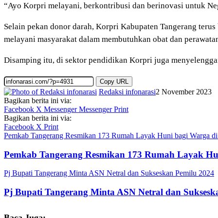
“Ayo Korpri melayani, berkontribusi dan berinovasi untuk Ne
Selain pekan donor darah, Korpri Kabupaten Tangerang terus
melayani masyarakat dalam membutuhkan obat dan perawatan
Disamping itu, di sektor pendidikan Korpri juga menyelengg
Copy URL
Redaksi infonarasi
2 November 2023
Bagikan berita ini via:
Facebook
X
Messenger
Messenger
Print
Bagikan berita ini via:
Facebook
X
Print
Pemkab Tangerang Resmikan 173 Rumah Layak Huni bagi Warga di
Pemkab Tangerang Resmikan 173 Rumah Layak Hun
Pj Bupati Tangerang Minta ASN Netral dan Sukseskan Pemilu 2024
Pj Bupati Tangerang Minta ASN Netral dan Suksesk
Baca Juga: