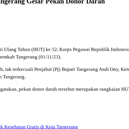
ngerang Gelar Pekan Donor Darah
ri Ulang Tahun (HUT) ke 52, Korps Pegawai Republik Indones
spemkab Tangerang (01/11/23).
rah, tak terkecuali Penjabat (Pj) Bupati Tangerang Andi Ony,
n Tangerang.
atakan, pekan donor darah tersebut merupakan rangkaian HUT
k Kesehatan Gratis di Kota Tangerang