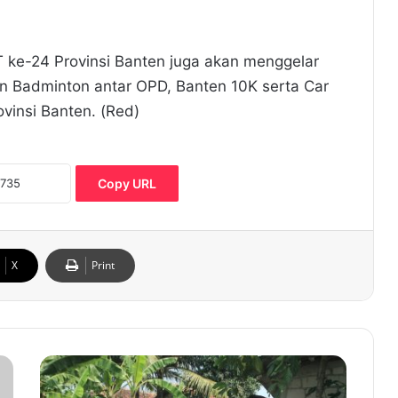
T ke-24 Provinsi Banten juga akan menggelar
n Badminton antar OPD, Banten 10K serta Car
ovinsi Banten. (Red)
Copy URL
X
Print
D
u