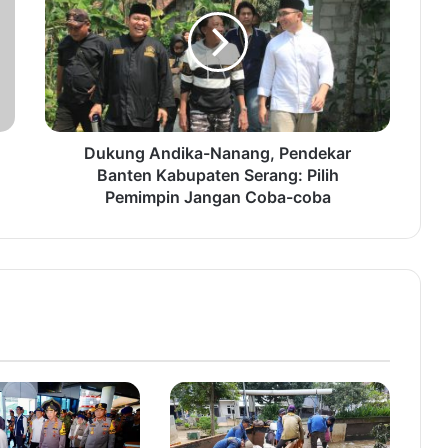
k
u
n
g
A
n
d
i
Dukung Andika-Nanang, Pendekar
k
Banten Kabupaten Serang: Pilih
a
Pemimpin Jangan Coba-coba
-
N
a
n
a
n
g
,
P
e
n
d