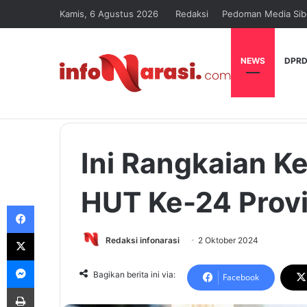
Kamis, 6 Agustus 2026
Redaksi
Pedoman Media Sib
NEWS
DPRD
Ini Rangkaian K
HUT Ke-24 Provi
Facebook
X
Redaksi infonarasi
2 Oktober 2024
Messenger
Bagikan berita ini via:
Facebook
Print