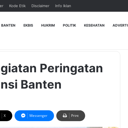
er
Kode Etik
Disclaimer
Info Iklan
 BANTEN
EKBIS
HUKRIM
POLITIK
KESEHATAN
ADVERT
egiatan Peringatan
nsi Banten
X
Messenger
Print