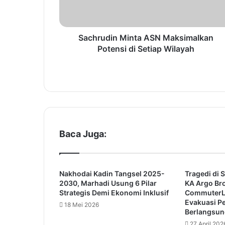
d
i
n
M
Sachrudin Minta ASN Maksimalkan
i
Potensi di Setiap Wilayah
n
t
a
A
S
N
M
a
Baca Juga:
k
s
i
Nakhodai Kadin Tangsel 2025-
Tragedi di 
m
2030, Marhadi Usung 6 Pilar
KA Argo Br
a
Strategis Demi Ekonomi Inklusif
CommuterLi
l
Evakuasi 
18 Mei 2026
k
Berlangsun
a
27 April 202