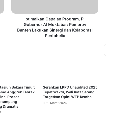
k
a
n
C
ptimalkan Capaian Program, Pj
a
Gubernur Al Muktabar: Pemprov
p
Banten Lakukan Sinergi dan Kolaborasi
a
Pentahelix
i
a
n
P
r
o
g
r
a
Stasiun Bekasi Timur:
Serahkan LKPD Unaudited 2025
m
omo Anggrek Tabrak
Tepat Waktu, Wali Kota Serang
,
ne, Proses
Targetkan Opini WTP Kembali
P
Penumpang
30 Maret 2026
j
g Dramatis
G
6