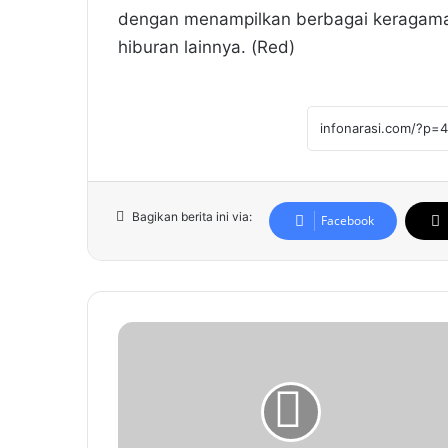
dengan menampilkan berbagai keragama
hiburan lainnya. (Red)
Bagikan berita ini via:
Facebook
S
a
c
h
r
u