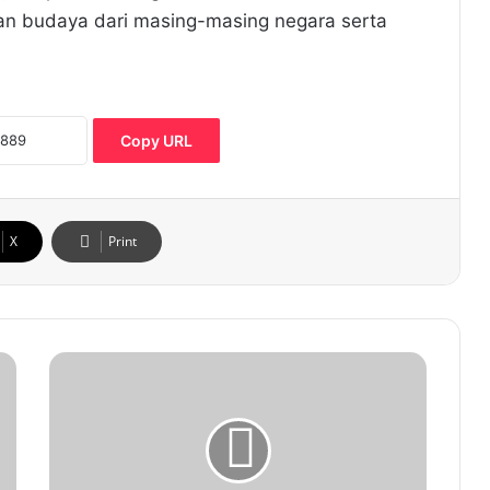
n budaya dari masing-masing negara serta
Copy URL
X
Print
p
t
i
m
a
l