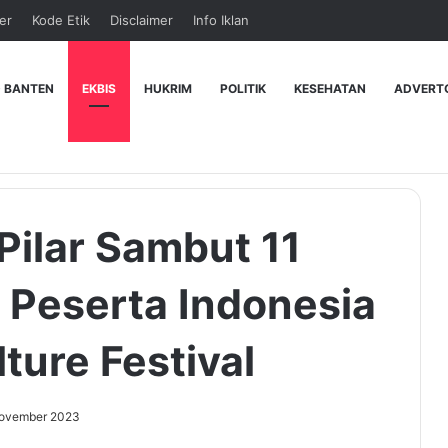
er
Kode Etik
Disclaimer
Info Iklan
 BANTEN
EKBIS
HUKRIM
POLITIK
KESEHATAN
ADVERT
 Pilar Sambut 11
 Peserta Indonesia
lture Festival
ovember 2023