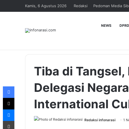
Kamis, 6 Agustus 2026
Redaksi
Pedoman Media Sib
NEWS
DPRD
Tiba di Tangsel,
Delegasi Negara
Facebook
X
International Cu
Messenger
Redaksi infonarasi
1 N
Print