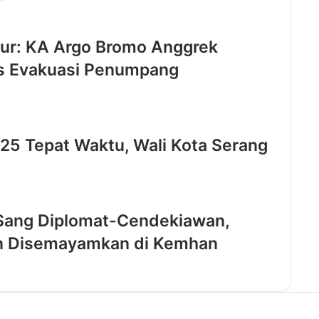
r
o
p
mur: KA Argo Bromo Anggrek
o
s Evakuasi Penumpang
w
e
r
C
o
5 Tepat Waktu, Wali Kota Serang
n
g
r
e
s
 Sang Diplomat-Cendekiawan,
s
,
an Disemayamkan di Kemhan
P
r
e
s
i