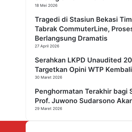
u
18 Mei 2026
l
a
Tragedi di Stasiun Bekasi Ti
n
Tabrak CommuterLine, Prose
d
i
Berlangsung Dramatis
G
27 April 2026
i
a
Serahkan LKPD Unaudited 202
n
y
Targetkan Opini WTP Kembali
a
30 Maret 2026
r
,
Penghormatan Terakhir bagi
P
r
Prof. Juwono Sudarsono Ak
e
29 Maret 2026
s
i
d
e