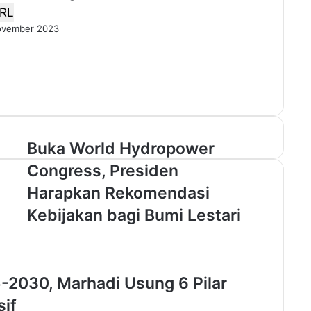
RL
ovember 2023
B
Buka World Hydropower
u
Congress, Presiden
k
a
Harapkan Rekomendasi
W
Kebijakan bagi Bumi Lestari
o
r
l
d
H
-2030, Marhadi Usung 6 Pilar
y
sif
d