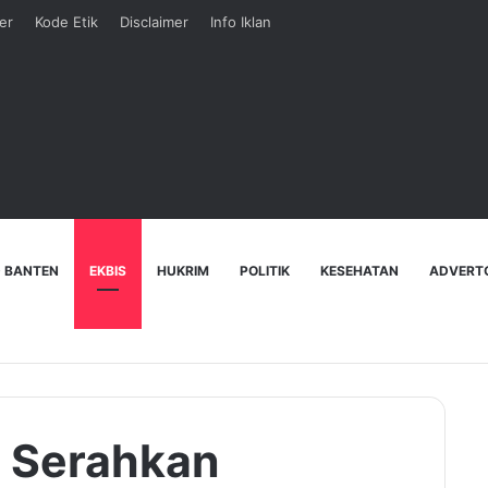
er
Kode Etik
Disclaimer
Info Iklan
 BANTEN
EKBIS
HUKRIM
POLITIK
KESEHATAN
ADVERT
i Serahkan