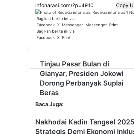
Copy U
Redaksi infonarasi
1 N
Bagikan berita ini via:
Facebook
X
Messenger
Messenger
Print
Bagikan berita ini via:
Facebook
X
Print
T
Tinjau Pasar Bulan di
i
Gianyar, Presiden Jokowi
n
j
Dorong Perbanyak Suplai
a
Beras
u
P
Baca Juga:
a
s
a
Nakhodai Kadin Tangsel 2025
r
Strategis Demi Ekonomi Inklu
B