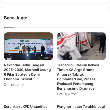
s
a
s
s
,
i
Baca Juga:
P
E
r
m
e
a
s
s
i
,
d
T
e
P
n
P
H
K
Nakhodai Kadin Tangsel
Tragedi di Stasiun Bekasi
a
K
2025-2030, Marhadi Usung
Timur: KA Argo Bromo
r
P
6 Pilar Strategis Demi
Anggrek Tabrak
a
r
Ekonomi Inklusif
CommuterLine, Proses
p
o
Evakuasi Penumpang
18 Mei 2026
k
v
Berlangsung Dramatis
a
i
27 April 2026
n
n
R
s
Serahkan LKPD Unaudited
Penghormatan Terakhir bagi
e
i