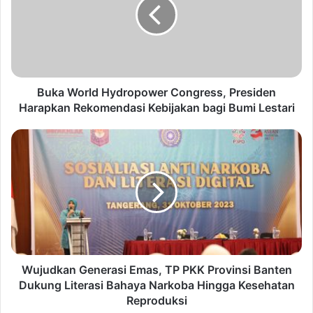
a
W
o
r
l
d
H
Buka World Hydropower Congress, Presiden
y
Harapkan Rekomendasi Kebijakan bagi Bumi Lestari
d
r
W
o
u
p
j
o
u
w
d
e
k
r
a
C
n
o
G
n
e
Wujudkan Generasi Emas, TP PKK Provinsi Banten
g
n
Dukung Literasi Bahaya Narkoba Hingga Kesehatan
r
e
Reproduksi
e
r