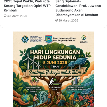
2025 Tepat Waktu, Wali Kota
Sang Diplomat-
k
B
Serang Targetkan Opini WTP
Cendekiawan, Prof. Juwono
o
a
Kembali
Sudarsono Akan
m
n
Disemayamkan di Kemhan
30 Maret 2026
e
t
29 Maret 2026
n
e
d
n
a
D
s
u
i
k
K
u
e
n
b
g
i
L
j
i
a
t
k
e
a
r
n
a
b
s
a
i
g
B