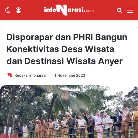
Switch skin
Log In
Cari B
M
Disporapar dan PHRI Bangun
Konektivitas Desa Wisata
dan Destinasi Wisata Anyer
Redaksi infonarasi
1 November 2023