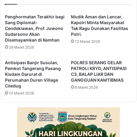
i
B
m
a
p
n
Penghormatan Terakhir bagi
Mudik Aman dan Lancar,
i
t
Sang Diplomat-
Kapolri Minta Masyarakat
n
Cendekiawan, Prof. Juwono
Tak Ragu Gunakan Fasilitas
e
Sudarsono Akan
Polri.
U
n
Disemayamkan di Kemhan
p
T
13 Maret 2026
a
29 Maret 2026
e
c
r
a
k
Antisipasi Banjir Susulan,
POLRES SERANG GELAR
r
e
Pemkot Tangerang Pasang
PATROLI KRYD, ANTISIPASI
a
n
Kisdam Darurat di
C3, BALAP LIAR DAN
P
d
Perumahan Duren Village
GANGGUAN KAMTIBMAS
e
Ciledug
a
6 Maret 2026
r
l
10 Maret 2026
i
i
n
d
g
i
a
2
t
,
a
0