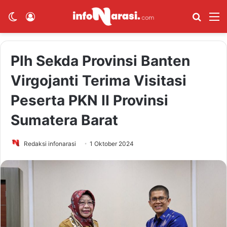
Switch skin
Log In
Cari B
M
Plh Sekda Provinsi Banten
Virgojanti Terima Visitasi
Peserta PKN II Provinsi
Sumatera Barat
Redaksi infonarasi
1 Oktober 2024