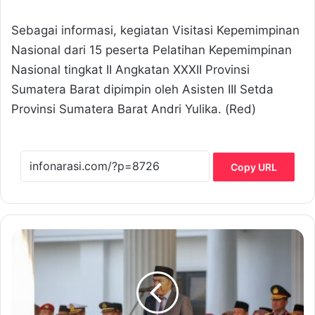
Sebagai informasi, kegiatan Visitasi Kepemimpinan
Nasional dari 15 peserta Pelatihan Kepemimpinan
Nasional tingkat II Angkatan XXXII Provinsi
Sumatera Barat dipimpin oleh Asisten III Setda
Provinsi Sumatera Barat Andri Yulika. (Red)
Copy URL
P
j
G
u
b
e