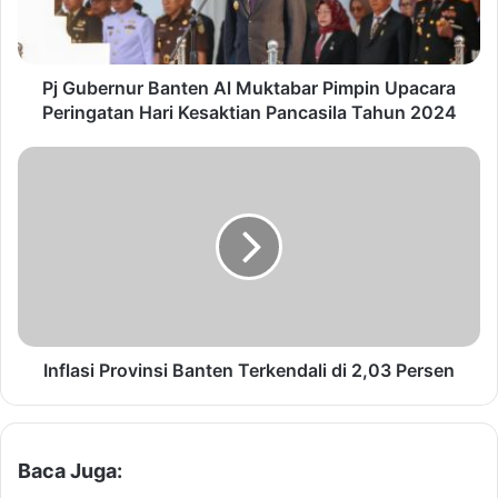
r
n
u
r
Pj Gubernur Banten Al Muktabar Pimpin Upacara
B
Peringatan Hari Kesaktian Pancasila Tahun 2024
a
n
I
t
n
e
f
n
l
A
a
l
s
M
i
u
P
k
r
t
o
Inflasi Provinsi Banten Terkendali di 2,03 Persen
a
v
b
i
a
n
r
s
Baca Juga:
P
i