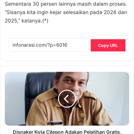
Sementara 30 persen lainnya masih dalam proses.
“Sisanya kita ingin kejar selesaikan pada 2024 dan
2025,” katanya.(*)
Copy URL
D
i
s
n
a
k
e
r
K
o
Disnaker Kota Cilegon Adakan Pelatihan Gratis,