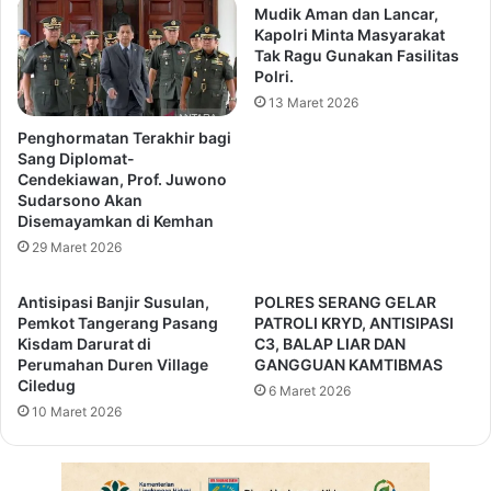
h
u
Mudik Aman dan Lancar,
a
k
Kapolri Minta Masyarakat
n
t
Tak Ragu Gunakan Fasilitas
G
Polri.
a
r
b
13 Maret 2026
a
a
Penghormatan Terakhir bagi
t
r
Sang Diplomat-
i
:
Cendekiawan, Prof. Juwono
s
P
Sudarsono Akan
,
e
Disemayamkan di Kemhan
C
n
29 Maret 2026
e
i
k
n
Antisipasi Banjir Susulan,
POLRES SERANG GELAR
D
g
Pemkot Tangerang Pasang
PATROLI KRYD, ANTISIPASI
a
k
Kisdam Darurat di
C3, BALAP LIAR DAN
f
a
Perumahan Duren Village
GANGGUAN KAMTIBMAS
t
t
Ciledug
6 Maret 2026
a
a
10 Maret 2026
r
n
n
J
y
a
a