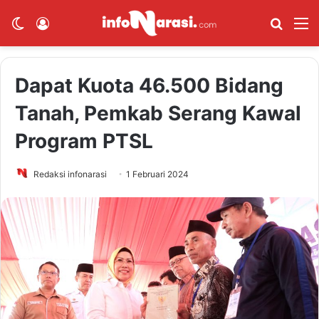
Switch skin
Log In
Cari B
M
Dapat Kuota 46.500 Bidang
Tanah, Pemkab Serang Kawal
Program PTSL
Redaksi infonarasi
1 Februari 2024