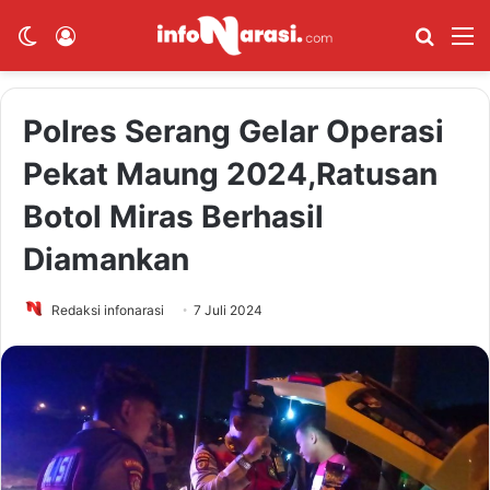
Switch skin
Log In
Cari B
M
Polres Serang Gelar Operasi
Pekat Maung 2024,Ratusan
Botol Miras Berhasil
Diamankan
Redaksi infonarasi
7 Juli 2024