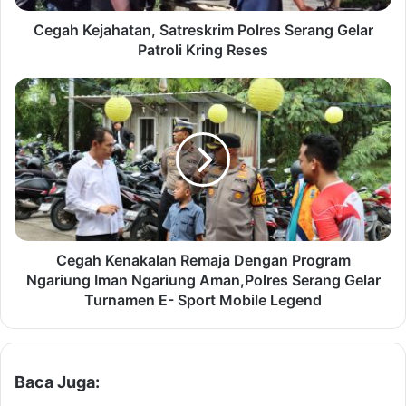
a
h
Cegah Kejahatan, Satreskrim Polres Serang Gelar
a
Patroli Kring Reses
t
a
C
n
e
,
g
S
a
a
h
t
K
r
e
e
n
s
a
k
k
Cegah Kenakalan Remaja Dengan Program
r
a
Ngariung Iman Ngariung Aman,Polres Serang Gelar
i
l
Turnamen E- Sport Mobile Legend
m
a
P
n
o
R
l
e
Baca Juga:
r
m