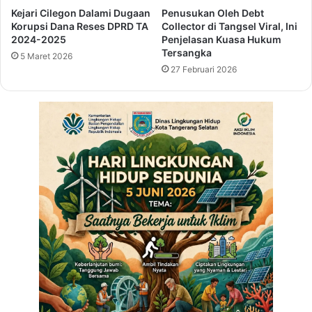
i
Kejari Cilegon Dalami Dugaan
Penusukan Oleh Debt
n
Korupsi Dana Reses DPRD TA
Collector di Tangsel Viral, Ini
n
g
2024-2025
Penjelasan Kuasa Hukum
g
I
Tersangka
R
5 Maret 2026
m
27 Februari 2026
e
a
s
n
e
N
s
g
a
r
i
u
n
g
A
m
a
n
,
P
o