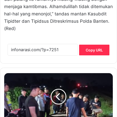
menjaga kamtibmas. Alhamdulillah tidak ditemukan
hal-hal yang menonjol,” tandas mantan Kasubdit
Tipidter dan Tipidsus Ditreskrimsus Polda Banten.
(Red)
Copy URL
C
e
g
a
h
K
e
j