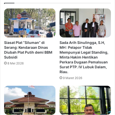
e
a
s
j
S
a
e
D
r
e
a
n
n
g
g
a
Siasat Plat “Siluman” di
Sada Arih Sinulingga, S.H,
G
n
Serang: Kendaraan Dinas
MH : Pelapor Tidak
e
P
Diubah Plat Putih demi BBM
Mempunyai Legal Standing,
l
r
Subsidi
Minta Hakim Hentikan
a
o
Perkara Dugaan Pemalsuan
8 Mei 2026
r
g
Surat PTP. IV Lubuk Dalam,
P
r
Riau.
a
a
9 Maret 2026
t
m
r
N
o
g
l
a
i
r
K
i
r
u